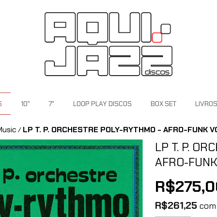
S
10"
7"
LOOP PLAY DISCOS
BOX SET
LIVRO
Music
LP T. P. ORCHESTRE POLY-RYTHMO - AFRO-FUNK VO
/
LP T. P. O
AFRO-FUNK 
R$275,0
R$261,25
com