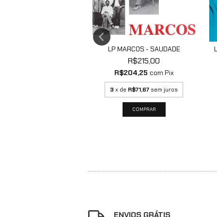
FT PUNK - HUMAN AFTER
LP MARCOS - SAUDADE
ALL
R$215,00
R$325,00
R$204,25
com
Pix
$308,75
com
Pix
3
x de
R$71,67
sem juros
de
R$108,33
sem juros
ENVIOS GRÁTIS