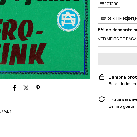
ESGOTADO
3
X DE
R$91,
5% de desconto
p
VER MEIOS DE PAG
Compra prot
Seus dados cu
Trocas e dev
Se não gostar,
 Vol-1