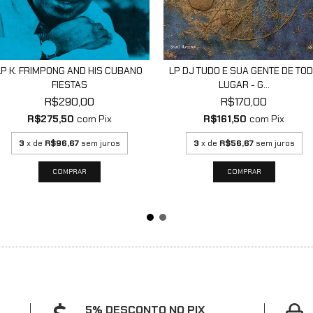
LP K. FRIMPONG AND HIS CUBANO
LP DJ TUDO E SUA GENTE DE TO
FIESTAS
LUGAR - G...
R$290,00
R$170,00
R$275,50
com
Pix
R$161,50
com
Pix
3
x de
R$96,67
sem juros
3
x de
R$56,67
sem juros
5% DESCONTO NO PIX