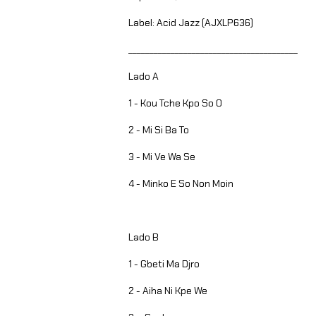
Label: Acid Jazz (AJXLP636)
________________________________________
Lado A
1 - Kou Tche Kpo So O
2 - Mi Si Ba To
3 - Mi Ve Wa Se
4 - Minko E So Non Moin
Lado B
1 - Gbeti Ma Djro
2 - Aiha Ni Kpe We