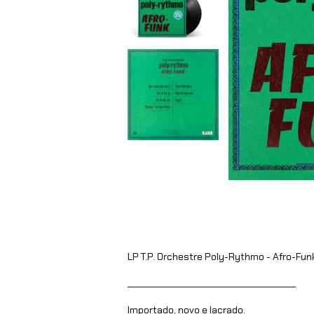
LP T.P. Orchestre Poly-Rythmo - Afro-Funk
________________________________________
Importado, novo e lacrado.