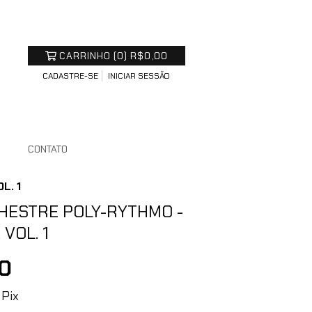
CARRINHO
(
0
)
R$0,00
CADASTRE-SE
INICIAR SESSÃO
S
CONTATO
L. 1
RCHESTRE POLY-RYTHMO -
VOL. 1
0
Pix