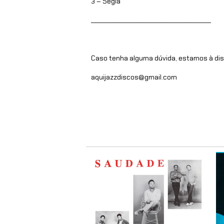
3 – Segla
________________________________________
Caso tenha alguma dúvida, estamos à dis
aquijazzdiscos@gmail.com