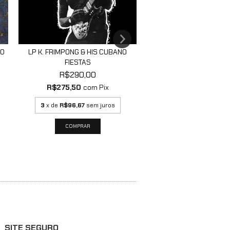
DO
LP K. FRIMPONG & HIS CUBANO
LP FELA KUTI AND AFRI
FIESTAS
FEAR NOT FO...
R$290,00
R$275,00
R$275,50
com
Pix
R$261,25
com
P
3
x de
R$96,67
sem juros
3
x de
R$91,67
sem j
SITE SEGURO