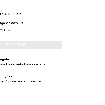
67
SEM JUROS
agando com Pix
AMENTO
egida
idados durante toda a compra.
oluções
 você pode trocar ou devolver.