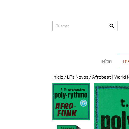
INÍCIO
LP
Início
LPs Novos
Afrobeat | World 
/
/