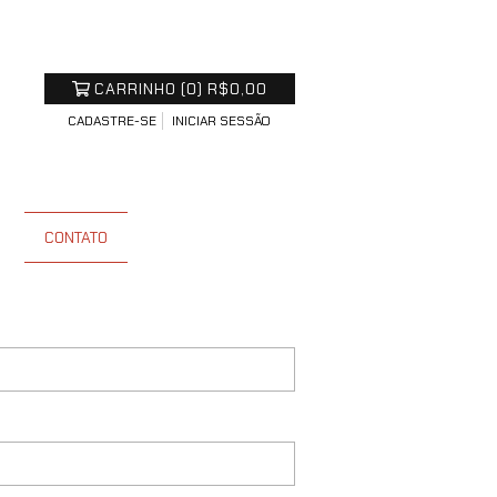
CARRINHO
(
0
)
R$0,00
CADASTRE-SE
INICIAR SESSÃO
S
CONTATO