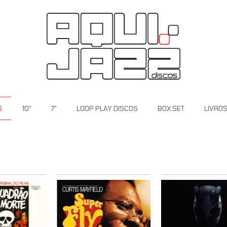
S
10"
7"
LOOP PLAY DISCOS
BOX SET
LIVRO