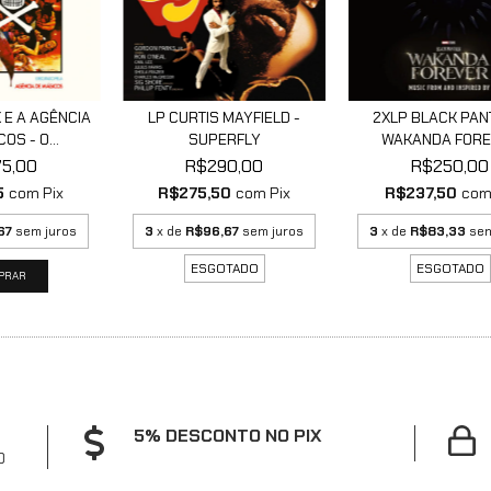
 E A AGÊNCIA
LP CURTIS MAYFIELD -
2XLP BLACK PAN
OS - O...
SUPERFLY
WAKANDA FOR
5,00
R$290,00
R$250,00
5
com
Pix
R$275,50
com
Pix
R$237,50
co
67
sem juros
3
x de
R$96,67
sem juros
3
x de
R$83,33
sem
ESGOTADO
ESGOTADO
5% DESCONTO NO PIX
0