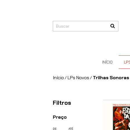
INÍCIO
LP
Início
LPs Novos
Trilhas Sonoras
/
/
Filtros
Preço
DE
ATÉ