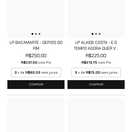
LP BACAMARTE - DEPOIS DO
LP ALAIDE COSTA - E O
FIM
TEMPO AGORA QUER V...
R$250,00
R$225,00
R$237,50
com
Pix
R$213,75
com
Pix
3
x de
R$83,33
sem juros
3
x de
R$75,00
sem juros