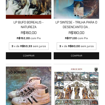
LP BUFO BOREALIS -
LP SINTESE - TRILHA PARA O
NATUREZA
DESENCANTO DA...
R$160,00
R$180,00
R$152,00
com
Pix
R$171,00
com
Pix
3
x de
R$53,33
sem juros
3
x de
R$60,00
sem juros