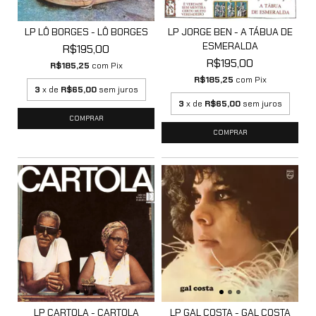
LP LÔ BORGES - LÔ BORGES
LP JORGE BEN - A TÁBUA DE
ESMERALDA
R$195,00
R$195,00
R$185,25
com
Pix
R$185,25
com
Pix
3
x de
R$65,00
sem juros
3
x de
R$65,00
sem juros
LP CARTOLA - CARTOLA
LP GAL COSTA - GAL COSTA