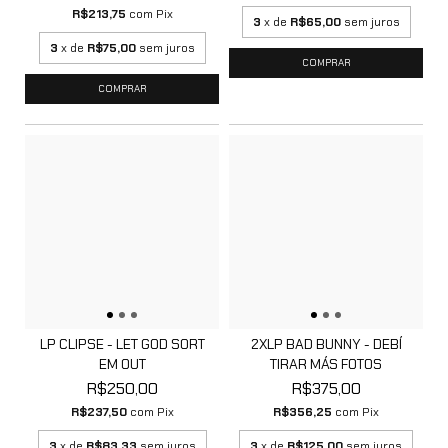
R$213,75
com
Pix
3
x de
R$65,00
sem juros
3
x de
R$75,00
sem juros
LP CLIPSE - LET GOD SORT
2XLP BAD BUNNY - DEBÍ
EM OUT
TIRAR MÁS FOTOS
R$250,00
R$375,00
R$237,50
com
Pix
R$356,25
com
Pix
3
x de
R$83,33
sem juros
3
x de
R$125,00
sem juros