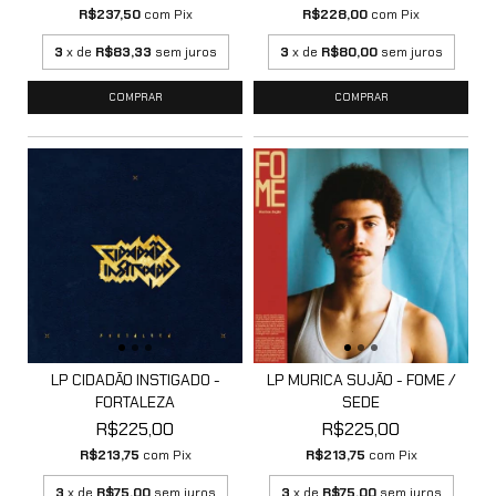
R$237,50
com
Pix
R$228,00
com
Pix
3
x de
R$83,33
sem juros
3
x de
R$80,00
sem juros
LP CIDADÃO INSTIGADO -
LP MURICA SUJÃO - FOME /
FORTALEZA
SEDE
R$225,00
R$225,00
R$213,75
com
Pix
R$213,75
com
Pix
3
x de
R$75,00
sem juros
3
x de
R$75,00
sem juros