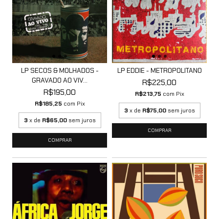
LP SECOS & MOLHADOS -
LP EDDIE - METROPOLITANO
GRAVADO AO VIV...
R$225,00
R$195,00
R$213,75
com
Pix
R$185,25
com
Pix
3
x de
R$75,00
sem juros
3
x de
R$65,00
sem juros