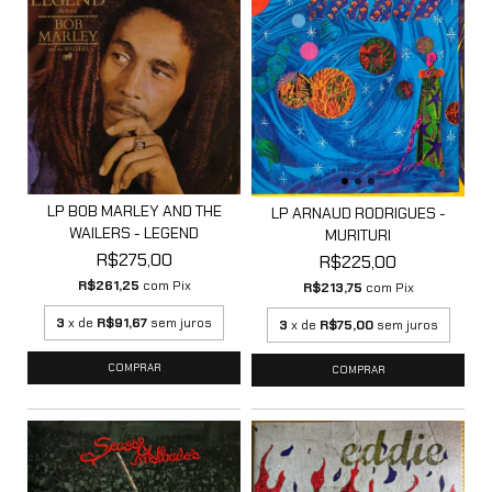
LP BOB MARLEY AND THE
LP ARNAUD RODRIGUES -
WAILERS - LEGEND
MURITURI
R$275,00
R$225,00
R$261,25
com
Pix
R$213,75
com
Pix
3
x de
R$91,67
sem juros
3
x de
R$75,00
sem juros