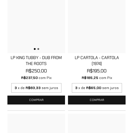
LP KING TUBBY - DUB FROM
LP CARTOLA - CARTOLA
THE ROOTS
(1974)
R$250,00
R$195,00
R$237,50
com
Pix
R$185,25
com
Pix
3
x de
R$83,33
sem juros
3
x de
R$65,00
sem juros