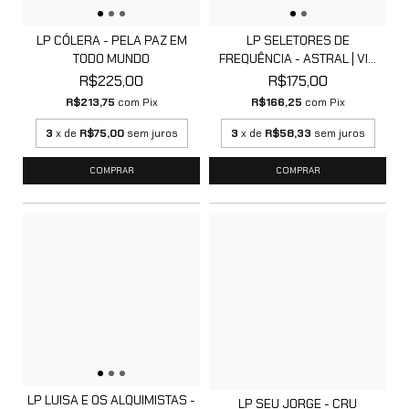
LP CÓLERA - PELA PAZ EM
LP SELETORES DE
TODO MUNDO
FREQUÊNCIA - ASTRAL | VI...
R$225,00
R$175,00
R$213,75
com
Pix
R$166,25
com
Pix
3
x de
R$75,00
sem juros
3
x de
R$58,33
sem juros
LP LUISA E OS ALQUIMISTAS -
LP SEU JORGE - CRU