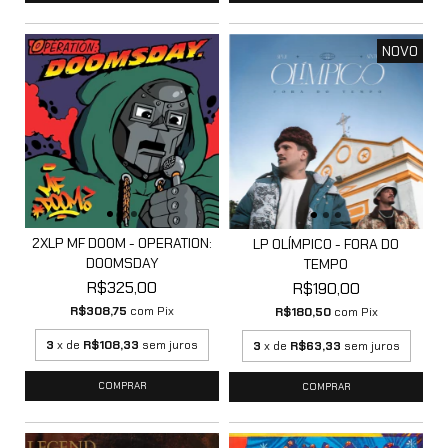
NOVO
2XLP MF DOOM - OPERATION:
LP OLÍMPICO - FORA DO
DOOMSDAY
TEMPO
R$325,00
R$190,00
R$308,75
com
Pix
R$180,50
com
Pix
3
x de
R$108,33
sem juros
3
x de
R$63,33
sem juros