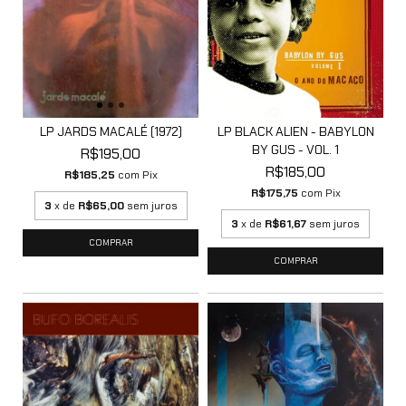
LP JARDS MACALÉ (1972)
LP BLACK ALIEN - BABYLON
BY GUS - VOL. 1
R$195,00
R$185,00
R$185,25
com
Pix
R$175,75
com
Pix
3
x de
R$65,00
sem juros
3
x de
R$61,67
sem juros