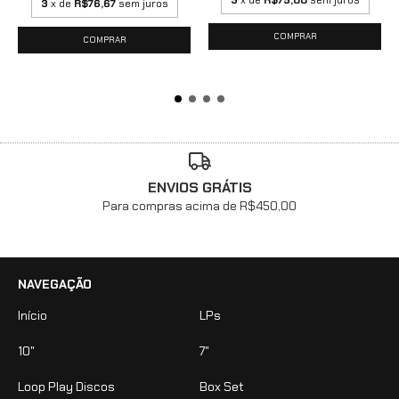
3
x de
R$75,00
sem juros
3
x de
R$76,67
sem juros
ENVIOS GRÁTIS
Para compras acima de R$450,00
NAVEGAÇÃO
Início
LPs
10"
7"
Loop Play Discos
Box Set