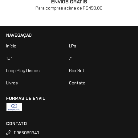
ENVIOS GRÁTIS
Para compras acima de R$450,00
NAVEGAÇÃO
Início
LPs
10"
7"
Loop Play Discos
Box Set
Livros
Contato
FORMAS DE ENVIO
CONTATO
11965069943