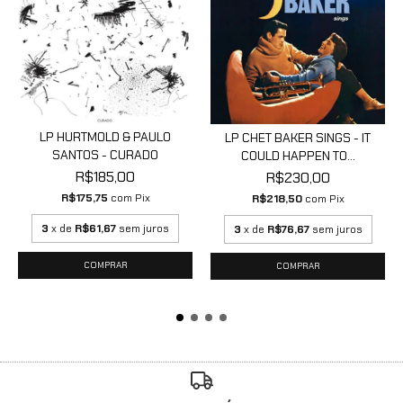
LP HURTMOLD & PAULO
LP CHET BAKER SINGS - IT
SANTOS - CURADO
COULD HAPPEN TO...
R$185,00
R$230,00
R$175,75
com
Pix
R$218,50
com
Pix
3
x de
R$61,67
sem juros
3
x de
R$76,67
sem juros