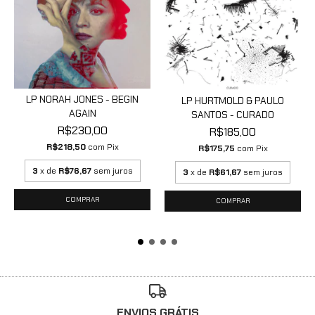
LP NORAH JONES - BEGIN
LP HURTMOLD & PAULO
AGAIN
SANTOS - CURADO
R$230,00
R$185,00
R$218,50
com
Pix
R$175,75
com
Pix
3
x de
R$76,67
sem juros
3
x de
R$61,67
sem juros
ENVIOS GRÁTIS