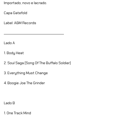
Importado, novo e lacrado.
Capa Gatefold
Label: A&M Records
_______________________________________
Lado A
1. Body Heat
2. Soul Saga (Song Of The Buffalo Soldier)
3. Everything Must Change
4. Boogie Joe The Grinder
Lado B
1. One Track Mind