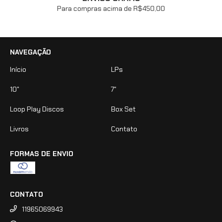
Para compras acima de R$450,00
NAVEGAÇÃO
Início
LPs
10"
7"
Loop Play Discos
Box Set
Livros
Contato
FORMAS DE ENVIO
CONTATO
11965069943