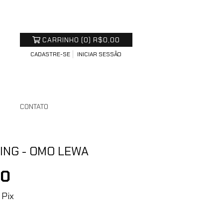
CARRINHO
(
0
)
R$0,00
CADASTRE-SE
INICIAR SESSÃO
S
CONTATO
ING - OMO LEWA
00
Pix