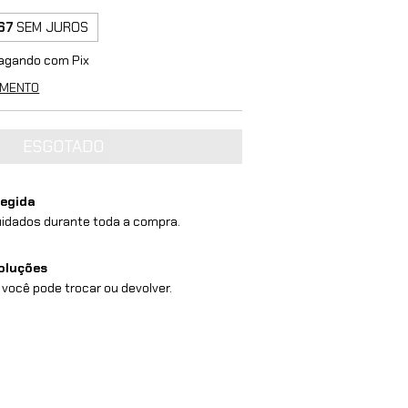
67
SEM JUROS
agando com Pix
AMENTO
egida
idados durante toda a compra.
oluções
 você pode trocar ou devolver.