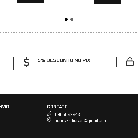
5% DESCONTO NO PIX
0
NVIO
CONTATO
11965069943
aquijazzdiscos@gmail.com