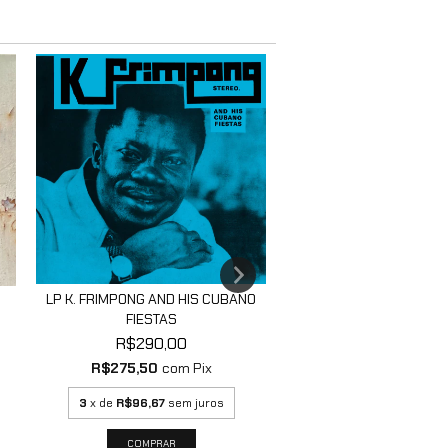
2XLP DAFT PUNK - 
LP K. FRIMPONG AND HIS CUBANO
ACCESS MEMORI
FIESTAS
R$325,00
R$290,00
R$308,75
com
R$275,50
com
Pix
3
x de
R$108,33
sem 
3
x de
R$96,67
sem juros