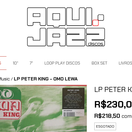
S
10"
7"
LOOP PLAY DISCOS
BOX SET
LIVRO
Music
LP PETER KING - OMO LEWA
/
LP PETER K
R$230,
R$218,50
com
ESGOTADO