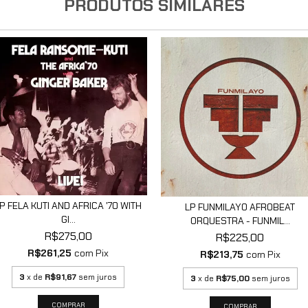
PRODUTOS SIMILARES
P FELA KUTI AND AFRICA '70 WITH
LP FUNMILAYO AFROBEAT
GI...
ORQUESTRA - FUNMIL...
R$275,00
R$225,00
R$261,25
com
Pix
R$213,75
com
Pix
3
x de
R$91,67
sem juros
3
x de
R$75,00
sem juros