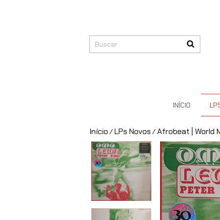
INÍCIO
LP
Início
LPs Novos
Afrobeat | World 
/
/