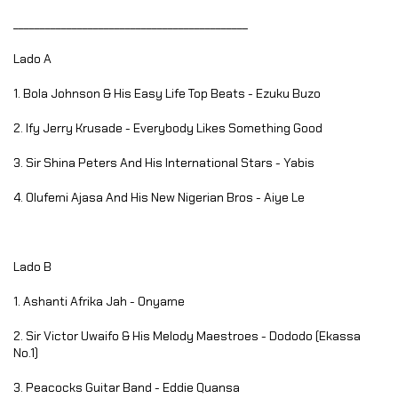
____________________________________________
Lado A
1. Bola Johnson & His Easy Life Top Beats - Ezuku Buzo
2. Ify Jerry Krusade - Everybody Likes Something Good
3. Sir Shina Peters And His International Stars - Yabis
4. Olufemi Ajasa And His New Nigerian Bros - Aiye Le
Lado B
1. Ashanti Afrika Jah - Onyame
2. Sir Victor Uwaifo & His Melody Maestroes - Dododo (Ekassa
No.1)
3. Peacocks Guitar Band - Eddie Quansa