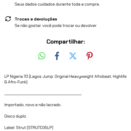
Seus dados cuidados durante toda a compra.
Trocas e devoluções
Se não gostar, você pode trocar ou devolver.
Compartilhar:
LP Nigeria 70 (Lagos Jump: Original Heavyweight Afrobeat, Highlife
& Afro-Funk)
____________________________________________
Importado, novo e não lacrado.
Disco duplo.
Label: Strut (STRUT035LP)