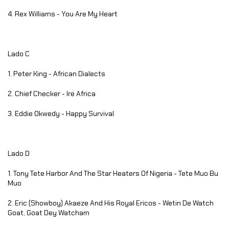
4. Rex Williams - You Are My Heart
Lado C
1. Peter King - African Dialects
2. Chief Checker - Ire Africa
3. Eddie Okwedy - Happy Survival
Lado D
1. Tony Tete Harbor And The Star Heaters Of Nigeria - Tete Muo Bu
Muo
2. Eric (Showboy) Akaeze And His Royal Ericos - Wetin De Watch
Goat, Goat Dey Watcham