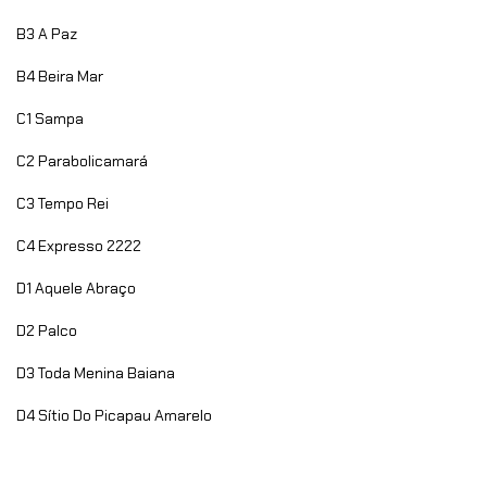
B3
A Paz
B4
Beira Mar
C1
Sampa
C2
Parabolicamará
C3
Tempo Rei
C4
Expresso 2222
D1
Aquele Abraço
D2
Palco
D3
Toda Menina Baiana
D4
Sítio Do Picapau Amarelo