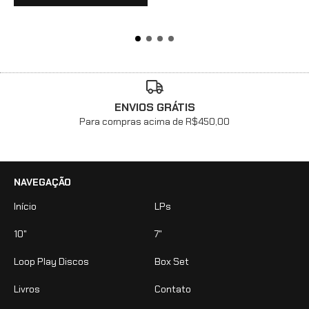
ENVIOS GRÁTIS
Para compras acima de R$450,00
NAVEGAÇÃO
Início
LPs
10"
7"
Loop Play Discos
Box Set
Livros
Contato