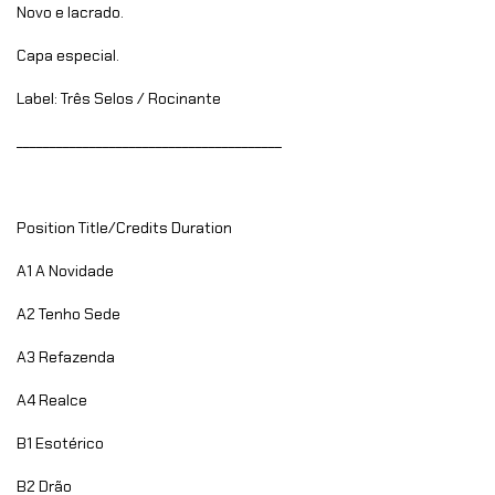
Novo e lacrado.
Capa especial.
Label: Três Selos / Rocinante
________________________________________
Position
Title/Credits
Duration
A1
A Novidade
A2
Tenho Sede
A3
Refazenda
A4
Realce
B1
Esotérico
B2
Drão