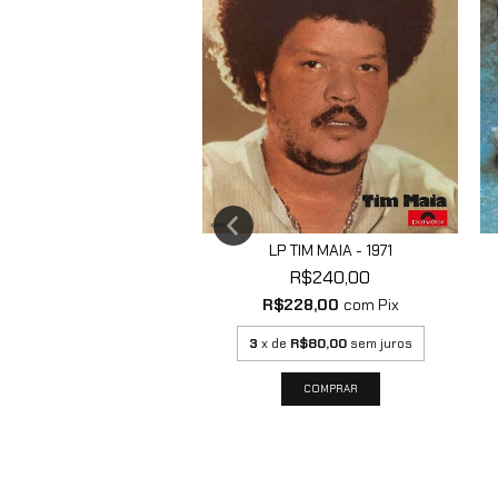
DO E SUA GENTE DE TODO
LP TIM MAIA - 1971
LUGAR - P...
R$240,00
R$170,00
R$228,00
com
Pix
$161,50
com
Pix
3
x de
R$80,00
sem juros
de
R$56,67
sem juros