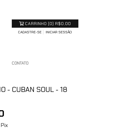
CARRINHO
(
0
)
R$0,00
CADASTRE-SE
INICIAR SESSÃO
S
CONTATO
O - CUBAN SOUL - 18
0
Pix