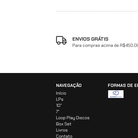
ENVIOS GRÁTIS
Para compras acima de R$450,0
NAVEGAÇÃO
FORMAS DE E
Início
LPs
10"
7"
Loop Play Discos
Box Set
Livros
Contato