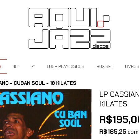
S
10"
7"
LOOP PLAY DISCOS
BOX SET
LIVRO
ANO - CUBAN SOUL - 18 KILATES
LP CASSIAN
KILATES
R$195,0
R$185,25
com