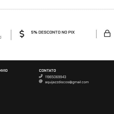
5% DESCONTO NO PIX
0
NVIO
CONTATO
11965069943
aquijazzdiscos@gmail.com