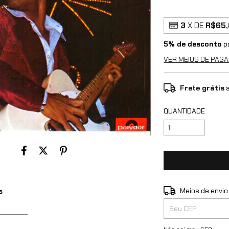
3
X DE
R$65,
5% de desconto
p
VER MEIOS DE PAG
Frete grátis
a
QUANTIDADE
Entregas para o CEP
Meios de envio
s
_______