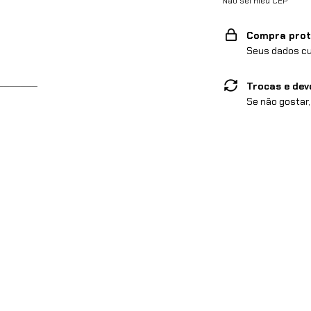
Não sei meu CEP
Compra prot
Seus dados cu
_______
Trocas e dev
Se não gostar,