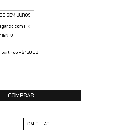
00
SEM JUROS
agando com Pix
AMENTO
 partir de
R$450,00
ALTERAR CEP
:
CALCULAR