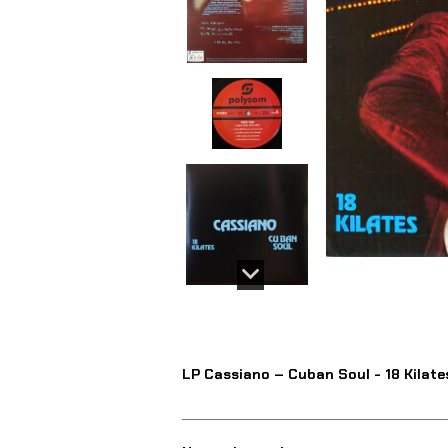
LP Cassiano – Cuban Soul - 18 Kilate
_________________________________