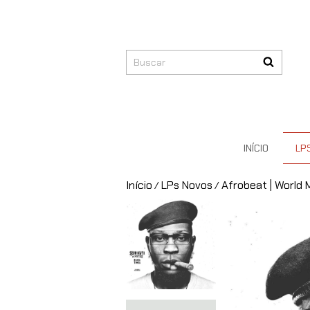
INÍCIO
LP
Início
LPs Novos
Afrobeat | World 
/
/