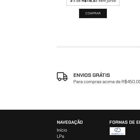
3
x de
R$116,67
sem juros
ENVIOS GRÁTIS
Para compras acima de R$450,0
NAVEGAÇÃO
FORMAS DE E
Início
LPs