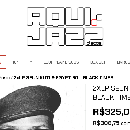
S
10"
7"
LOOP PLAY DISCOS
BOX SET
LIVRO
Music
2xLP SEUN KUTI & EGYPT 80 - BLACK TIMES
/
2XLP SEUN 
BLACK TIM
R$325,
R$308,75
co