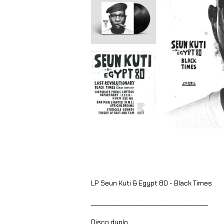
LP Seun Kuti & Egypt 80 - Black Times
_______________________________________
Disco duplo.