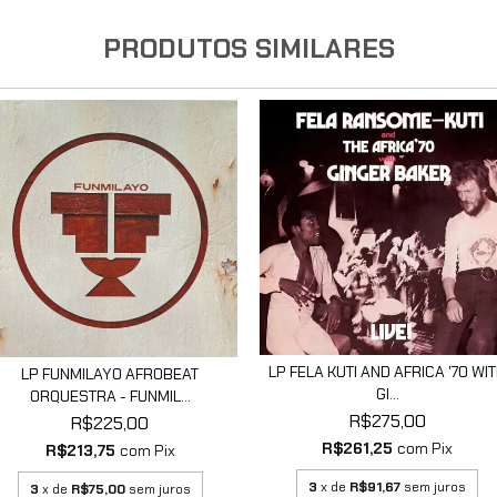
PRODUTOS SIMILARES
LP FELA KUTI AND AFRICA '70 WI
LP FUNMILAYO AFROBEAT
GI...
ORQUESTRA - FUNMIL...
R$275,00
R$225,00
R$261,25
com
Pix
R$213,75
com
Pix
3
x de
R$91,67
sem juros
3
x de
R$75,00
sem juros