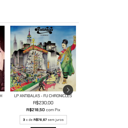
TH
LP ANTIBALAS - FU CHRONICLES
LP DJ TUDO E SUA GENT
LUGAR - G...
R$230,00
R$170,00
R$218,50
com
Pix
R$161,50
com
P
3
x de
R$76,67
sem juros
3
x de
R$56,67
sem 