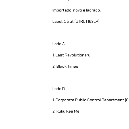
Importado, novo e lacrado.
Label: Strut (STRUT163LP)
_______________________________________
Lado A
1. Last Revolutionary
2. Black Times
Lado B
1. Corporate Public Control Department (C.
2. Kuku Kee Me