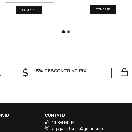
5% DESCONTO NO PIX
0
NVIO
CONTATO
11965069943
aquijazzdiscos@gmail.com