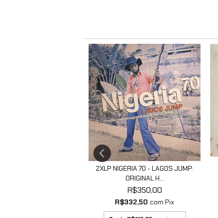
MARCOS - SAUDADE
2XLP NIGERIA 70 - LAGOS JUMP:
R$215,00
ORIGINAL H...
$204,25
com
Pix
R$350,00
R$332,50
com
Pix
 de
R$71,67
sem juros