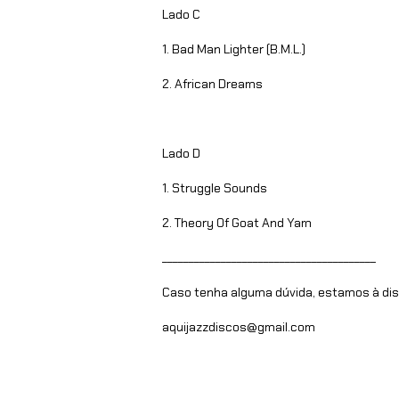
Lado C
1. Bad Man Lighter (B.M.L.)
2. African Dreams
Lado D
1. Struggle Sounds
2. Theory Of Goat And Yam
________________________________________
Caso tenha alguma dúvida, estamos à dis
aquijazzdiscos@gmail.com