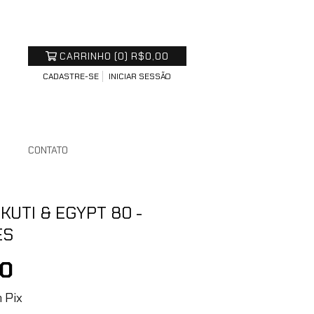
CARRINHO
(
0
)
R$0,00
CADASTRE-SE
INICIAR SESSÃO
S
CONTATO
KUTI & EGYPT 80 -
ES
00
m
Pix