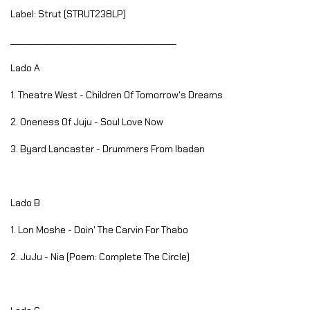
Label: Strut (STRUT238LP)
________________________________________
Lado A
1. Theatre West - Children Of Tomorrow's Dreams
2. Oneness Of Juju - Soul Love Now
3. Byard Lancaster - Drummers From Ibadan
Lado B
1. Lon Moshe - Doin' The Carvin For Thabo
2. JuJu - Nia (Poem: Complete The Circle)