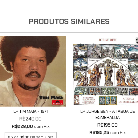
PRODUTOS SIMILARES
LP TIM MAIA - 1971
LP JORGE BEN - A TÁBUA DE
ESMERALDA
R$240,00
R$195,00
R$228,00
com
Pix
R$185,25
com
Pix
3
x de
R$80,00
sem juros