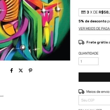
3
X DE
R$58,
5% de desconto
p
VER MEIOS DE PAG
Frete grátis
a
QUANTIDADE
Entregas para o CEP
Meios de envio
__