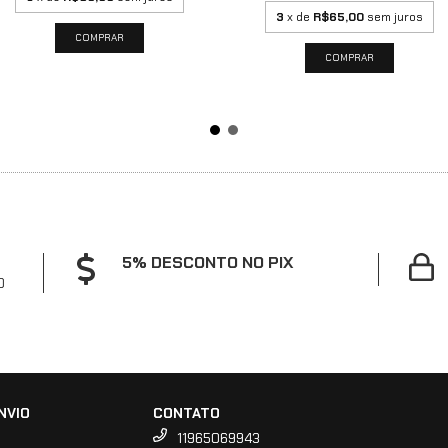
3
x de
R$65,00
sem juros
5% DESCONTO NO PIX
0
NVIO
CONTATO
11965069943