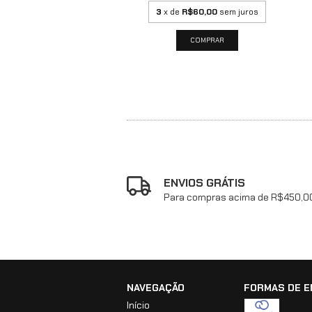
3
x de
R$60,00
sem juros
de
R$75,00
sem juros
ENVIOS GRÁTIS
Para compras acima de R$450,0
NAVEGAÇÃO
FORMAS DE E
Início