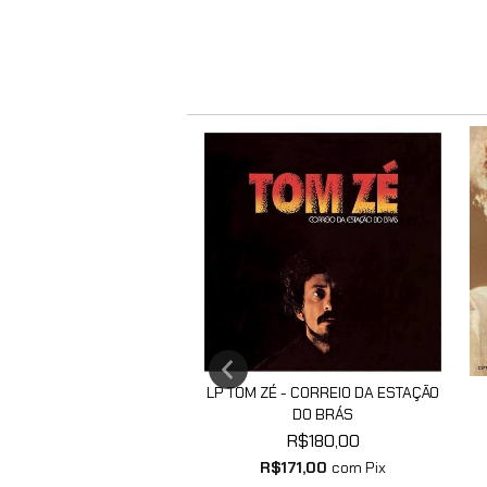
LP TOM ZÉ - CORREIO DA ESTAÇÃO
S VALLE - PREVISÃO DO
DO BRÁS
TEMPO
R$180,00
R$225,00
R$171,00
com
Pix
$213,75
com
Pix