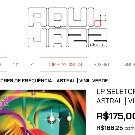
S
10"
7"
LOOP PLAY DISCOS
BOX SET
LIVRO
ORES DE FREQUÊNCIA - ASTRAL | VINIL VERDE
LP SELETO
ASTRAL | V
R$175,0
R$166,25
com