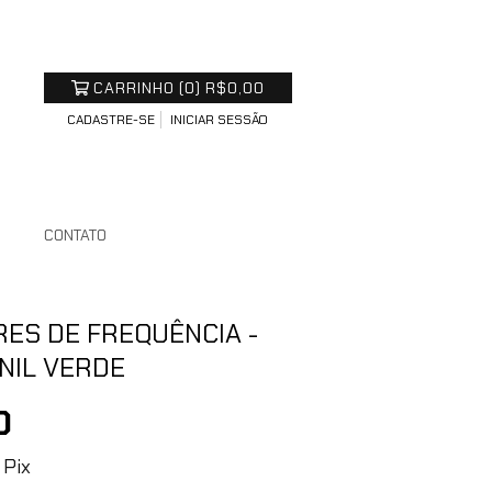
CARRINHO
(
0
)
R$0,00
CADASTRE-SE
INICIAR SESSÃO
S
CONTATO
RES DE FREQUÊNCIA -
INIL VERDE
0
Pix