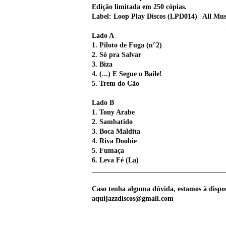
Edição limitada em 250 cópias.
Label: Loop Play Discos ‎(LPD014) | All M
______________________________________
Lado A
1. Piloto de Fuga (n°2)
2. S
ó pra Salvar
3. Biza
4. (...) E Segue o Baile!
5. Trem do Cão
Lado B
1. Tony Arabe
2. Sambatido
3. Boca Maldita
4. Riva Doobie
5. Fumaça
6. Leva Fé (La)
______________________________________
Caso tenha alguma dúvida, estamos à dispo
aquijazzdiscos@gmail.com