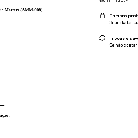
Não sei meu CEP
usic Matters (AMM-008)
Compra prot
__
Seus dados cu
Trocas e dev
Se não gostar,
__
sição: