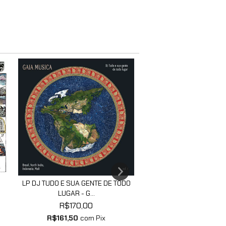
LP CAFÉ PRETO - CAF
LP DJ TUDO E SUA GENTE DE TODO
R$125,00
LUGAR - G...
R$118,75
com
P
R$170,00
R$161,50
com
Pix
3
x de
R$41,67
sem j