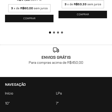
3
x de
R$53,33
sem juros
3
x de
R$60,00
sem juros
ENVIOS GRÁTIS
Para compras acima de R$450,00
NAVEGAÇÃO
Início
LPs
10"
7"