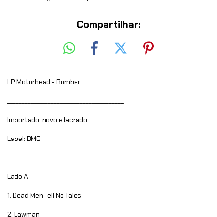
Compartilhar:
LP Motörhead - Bomber
________________________________________
Importado, novo e lacrado.
Label: BMG
____________________________________________
Lado A
1. Dead Men Tell No Tales
2. Lawman