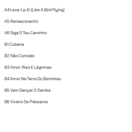
A4
Leva-La-Ei (Like A Bird Flying)
A5
Renascimento
A6
Siga O Teu Caminho
B1
Cubana
B2
São Conrado
B3
Amor, Riso E Lágrimas
B4
Amor Na Terra Do Berimbau
B5
Vem Dançar O Samba
B6
Viveiro De Pássaros