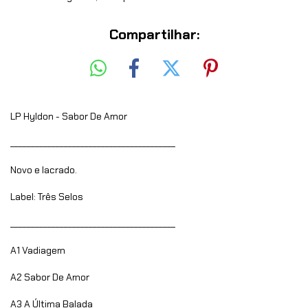
Compartilhar:
LP Hyldon - Sabor De Amor
________________________________________
Novo e lacrado.
Label: Três Selos
________________________________________
A1
Vadiagem
A2
Sabor De Amor
A3
A Última Balada