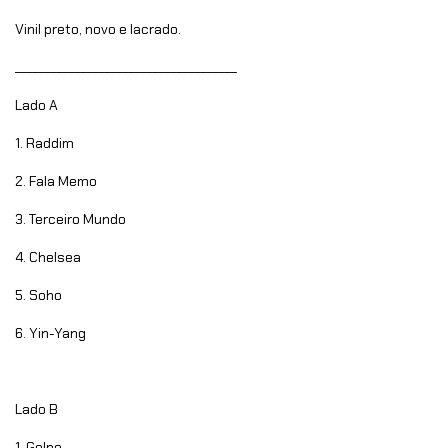
Vinil preto, novo e lacrado.
_____________________________________
Lado A
1. Raddim
2. Fala Memo
3. Terceiro Mundo
4. Chelsea
5. Soho
6. Yin-Yang
Lado B
1. Golpe