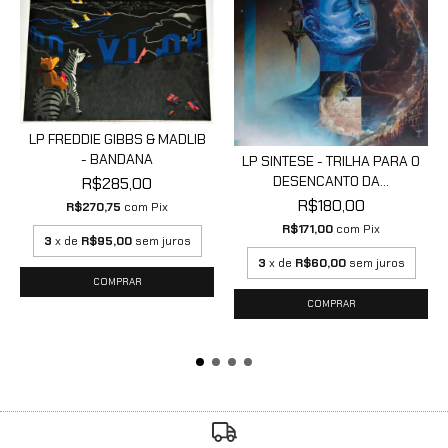
LP FREDDIE GIBBS & MADLIB
- BANDANA
LP SINTESE - TRILHA PARA O
DESENCANTO DA...
R$285,00
R$180,00
R$270,75
com
Pix
R$171,00
com
Pix
3
x de
R$95,00
sem juros
3
x de
R$60,00
sem juros