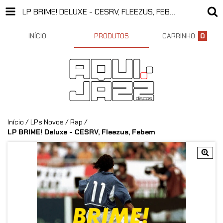
LP BRIME! DELUXE - CESRV, FLEEZUS, FEBEM
INÍCIO
PRODUTOS
CARRINHO
0
Início
/
LPs Novos
/
Rap
/
LP BRIME! Deluxe - CESRV, Fleezus, Febem