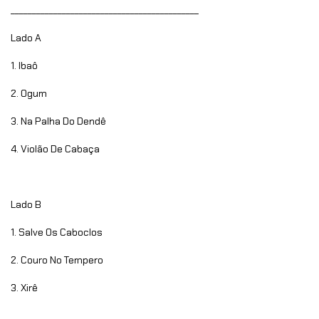
____________________________________________
Lado A
1. Ibaô
2. Ogum
3. Na Palha Do Dendê
4. Violão De Cabaça
Lado B
1. Salve Os Caboclos
2. Couro No Tempero
3. Xirê
_____________________________________________