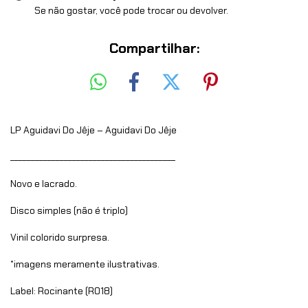
Se não gostar, você pode trocar ou devolver.
Compartilhar:
LP Aguidavi Do Jêje – Aguidavi Do Jêje
________________________________________
Novo e lacrado.
Disco simples (não é triplo)
Vinil colorido surpresa.
*imagens meramente ilustrativas.
Label: Rocinante (R018)