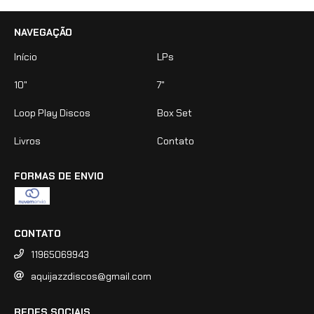
NAVEGAÇÃO
Início
LPs
10"
7"
Loop Play Discos
Box Set
Livros
Contato
FORMAS DE ENVIO
CONTATO
11965069943
aquijazzdiscos@gmail.com
REDES SOCIAIS