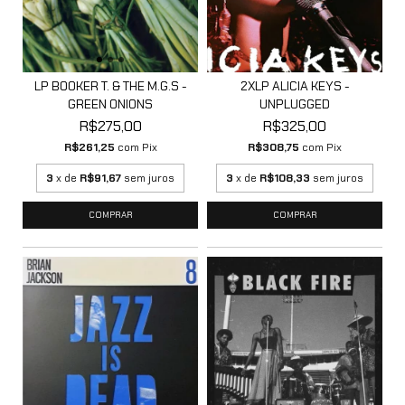
LP BOOKER T. & THE M.G.S -
2XLP ALICIA KEYS -
GREEN ONIONS
UNPLUGGED
R$275,00
R$325,00
R$261,25
com
Pix
R$308,75
com
Pix
3
x de
R$91,67
sem juros
3
x de
R$108,33
sem juros