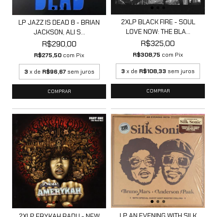
2XLP BLACK FIRE - SOUL
LP JAZZ IS DEAD 8 - BRIAN
LOVE NOW: THE BLA...
JACKSON, ALI S...
R$325,00
R$290,00
R$308,75
com
Pix
R$275,50
com
Pix
3
x de
R$108,33
sem juros
3
x de
R$96,67
sem juros
LP AN EVENING WITH SILK
2XLP ERYKAH BADU - NEW