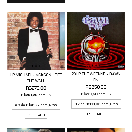
2XLP THE WEEKND - DAWN
LP MICHAEL JACKSON - OFF
FM
THE WALL
R$250,00
R$275,00
R$237,50
com
Pix
R$261,25
com
Pix
3
x de
R$83,33
sem juros
3
x de
R$91,67
sem juros
ESGOTADO
ESGOTADO