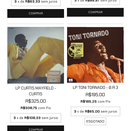
3
x de
R$96,67
sem juros
3
x de
R$63,33
sem juros
LP TONI TORNADO - B.R.3
LP CURTIS MAYFIELD -
CURTIS
R$195,00
R$325,00
R$185,25
com
Pix
R$308,75
com
Pix
3
x de
R$65,00
sem juros
3
x de
R$108,33
sem juros
ESGOTADO