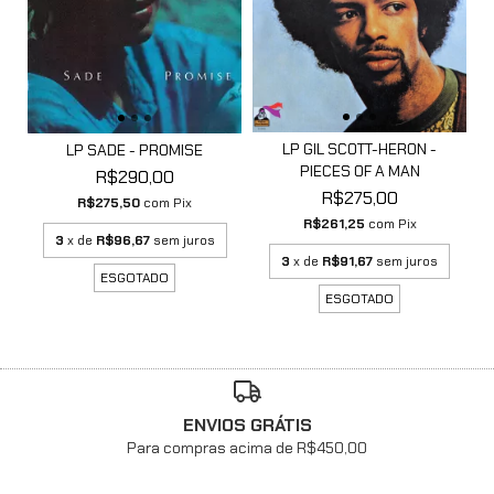
LP GIL SCOTT-HERON -
LP SADE - PROMISE
PIECES OF A MAN
R$290,00
R$275,00
R$275,50
com
Pix
R$261,25
com
Pix
3
x de
R$96,67
sem juros
3
x de
R$91,67
sem juros
ESGOTADO
ESGOTADO
ENVIOS GRÁTIS
Para compras acima de R$450,00