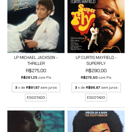
LP MICHAEL JACKSON -
LP CURTIS MAYFIELD -
THRILLER
SUPERFLY
R$275,00
R$290,00
R$261,25
com
Pix
R$275,50
com
Pix
3
x de
R$91,67
sem juros
3
x de
R$96,67
sem juros
ESGOTADO
ESGOTADO