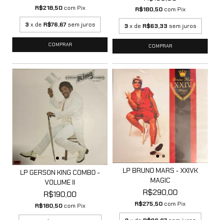
R$218,50
com
Pix
R$180,50
com
Pix
3
x de
R$76,67
sem juros
3
x de
R$63,33
sem juros
LP BRUNO MARS - XXIVK
LP GERSON KING COMBO -
MAGIC
VOLUME II
R$290,00
R$190,00
R$275,50
com
Pix
R$180,50
com
Pix