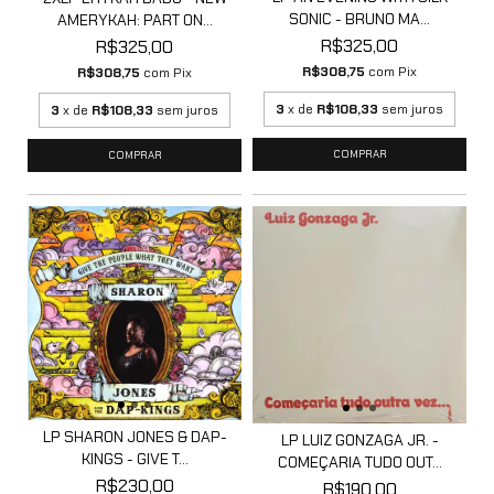
SONIC - BRUNO MA...
AMERYKAH: PART ON...
R$325,00
R$325,00
R$308,75
com
Pix
R$308,75
com
Pix
3
x de
R$108,33
sem juros
3
x de
R$108,33
sem juros
LP SHARON JONES & DAP-
LP LUIZ GONZAGA JR. -
KINGS - GIVE T...
COMEÇARIA TUDO OUT...
R$230,00
R$190,00